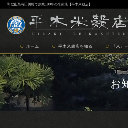
和歌山県有田川町で創業180年の米穀店【平木米穀店】
ホーム
平木米穀店を知る
『米』
地域貢献の取り組み
委託事業について
創業180年の歴史
当店のこだわり
お