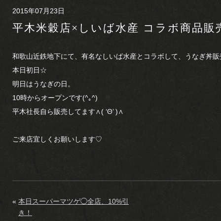
2015年07月23日
平木米穀店×しいば水産 コラボ商品販
和歌山近鉄地下にて、有名なしいば水産とコラボして、うなぎ丼販売し
本日初日☆
明日はうなぎの日。
10時からオープンです(^｡^)
平木社長自ら販売してます∧( ‘Θ’ )∧
ご来店宜しくお願いします♡
«
本日スーパーマツゲ◯全店、10%引
き！