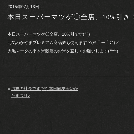
2015年07月13日
本日スーパーマツゲ◯全店、10%引き
本日スーパーマツゲ◯全店、10%引です(^^)
元気わかやまプレミアム商品券も使えますヾ(＠⌒ー⌒＠)ノ
大黒マークの平木米穀店のお米を宜しくお願いします(*^^*)
«
浴衣の社長です(^^) 本日同友会ゆか
たまつり♪