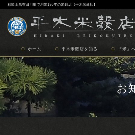
和歌山県有田川町で創業180年の米穀店【平木米穀店】
ホーム
平木米穀店を知る
『米』
地域貢献の取り組み
委託事業について
創業180年の歴史
当店のこだわり
お