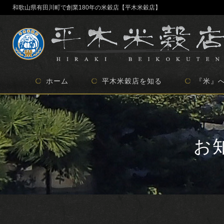
和歌山県有田川町で創業180年の米穀店【平木米穀店】
ホーム
平木米穀店を知る
『米』
地域貢献の取り組み
委託事業について
創業180年の歴史
当店のこだわり
お